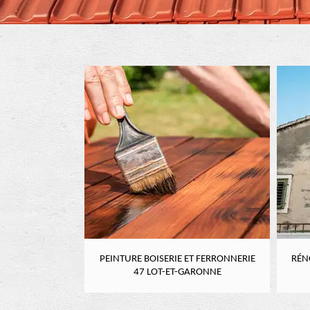
RE 47 LOT-ET-
PEINTURE BOISERIE ET FERRONNERIE
RÉN
NE
47 LOT-ET-GARONNE