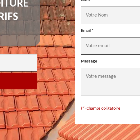
Nom *
ITURE
RIFS
Email *
Message
(*) Champs obligatoire