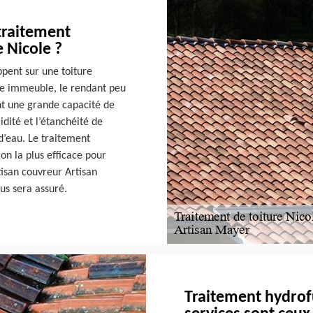
traitement
 Nicole ?
ppent sur une toiture
re immeuble, le rendant peu
t une grande capacité de
idité et l’étanchéité de
 d’eau. Le traitement
on la plus efficace pour
tisan couvreur Artisan
us sera assuré.
Traitement hydrofu