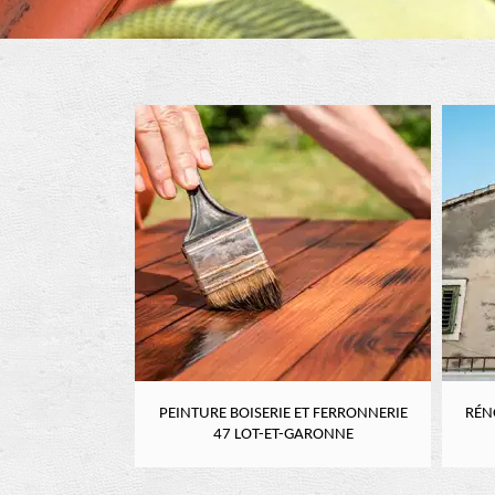
RE 47 LOT-ET-
PEINTURE BOISERIE ET FERRONNERIE
RÉN
NE
47 LOT-ET-GARONNE