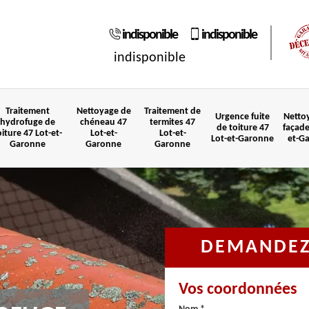
indisponible
indisponible
indisponible
Traitement
Nettoyage de
Traitement de
Urgence fuite
Netto
hydrofuge de
chéneau 47
termites 47
de toiture 47
façade
oiture 47 Lot-et-
Lot-et-
Lot-et-
Lot-et-Garonne
et-G
Garonne
Garonne
Garonne
DEMANDEZ 
Vos coordonnées