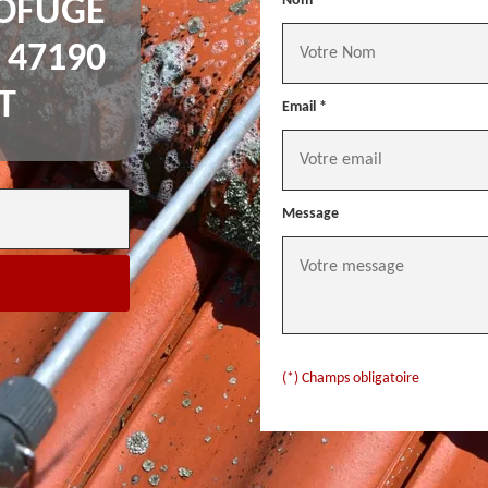
Nom *
OFUGE
 47190
T
Email *
Message
(*) Champs obligatoire