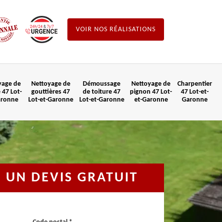
VOIR NOS RÉALISATIONS
yage de
Nettoyage de
Démoussage
Nettoyage de
Charpentier
 47 Lot-
gouttières 47
de toiture 47
pignon 47 Lot-
47 Lot-et-
aronne
Lot-et-Garonne
Lot-et-Garonne
et-Garonne
Garonne
UN DEVIS GRATUIT