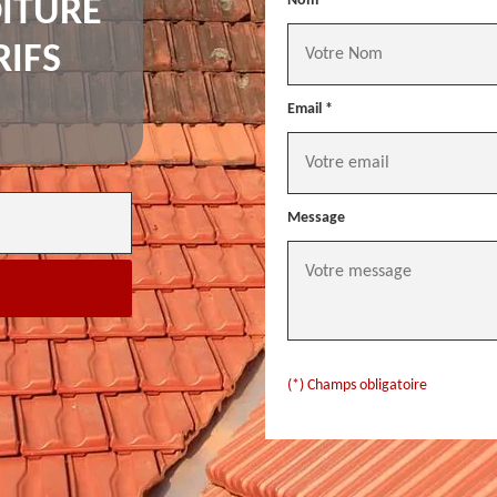
Nom *
ITURE
RIFS
Email *
Message
(*) Champs obligatoire