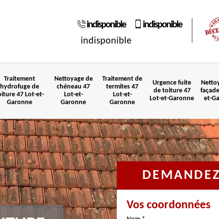
indisponible
indisponible
indisponible
Traitement
Nettoyage de
Traitement de
Urgence fuite
Netto
hydrofuge de
chéneau 47
termites 47
de toiture 47
façade
oiture 47 Lot-et-
Lot-et-
Lot-et-
Lot-et-Garonne
et-G
Garonne
Garonne
Garonne
DEMANDEZ 
Vos coordonnées