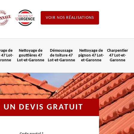
VOIR NOS RÉALISATIONS
yage de
Nettoyage de
Démoussage
Nettoyage de
Charpentier
 47 Lot-
gouttières 47
de toiture 47
pignon 47 Lot-
47 Lot-et-
aronne
Lot-et-Garonne
Lot-et-Garonne
et-Garonne
Garonne
UN DEVIS GRATUIT