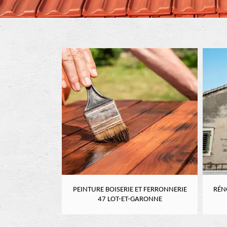
RE 47 LOT-ET-
PEINTURE BOISERIE ET FERRONNERIE
RÉN
NE
47 LOT-ET-GARONNE