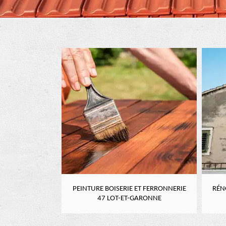
RE 47 LOT-ET-
PEINTURE BOISERIE ET FERRONNERIE
RÉN
NE
47 LOT-ET-GARONNE