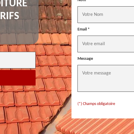
Nom *
ITURE
RIFS
Email *
Message
(*) Champs obligatoire