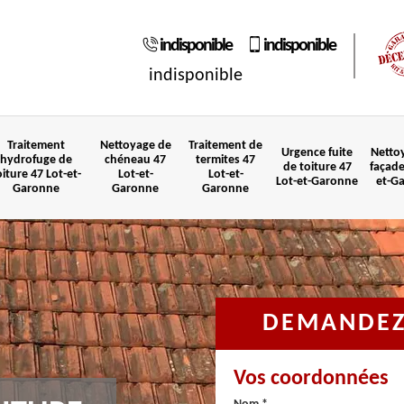
indisponible
indisponible
indisponible
Traitement
Nettoyage de
Traitement de
Urgence fuite
Netto
hydrofuge de
chéneau 47
termites 47
de toiture 47
façade
oiture 47 Lot-et-
Lot-et-
Lot-et-
Lot-et-Garonne
et-G
Garonne
Garonne
Garonne
DEMANDEZ 
Vos coordonnées