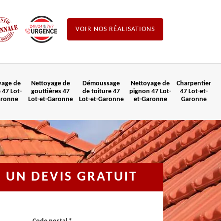
VOIR NOS RÉALISATIONS
yage de
Nettoyage de
Démoussage
Nettoyage de
Charpentier
 47 Lot-
gouttières 47
de toiture 47
pignon 47 Lot-
47 Lot-et-
aronne
Lot-et-Garonne
Lot-et-Garonne
et-Garonne
Garonne
UN DEVIS GRATUIT