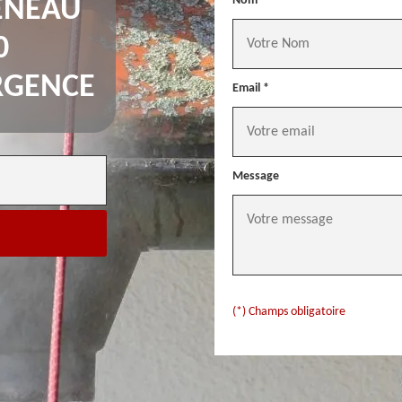
Nom *
ÉNEAU
0
RGENCE
Email *
Message
(*) Champs obligatoire