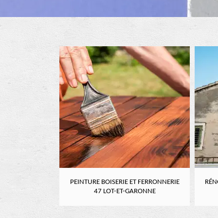
RE 47 LOT-ET-
PEINTURE BOISERIE ET FERRONNERIE
RÉN
NE
47 LOT-ET-GARONNE