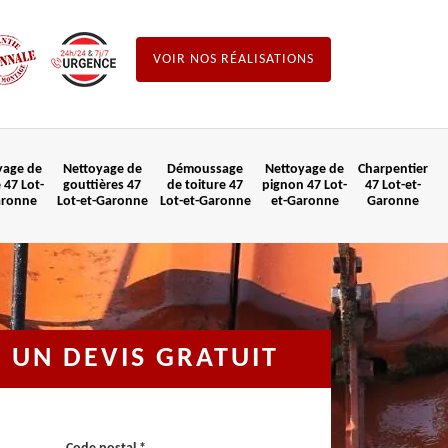
VOIR NOS RÉALISATIONS
yage de
Nettoyage de
Démoussage
Nettoyage de
Charpentier
 47 Lot-
gouttières 47
de toiture 47
pignon 47 Lot-
47 Lot-et-
aronne
Lot-et-Garonne
Lot-et-Garonne
et-Garonne
Garonne
UN DEVIS GRATUIT