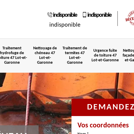
indisponible
indisponible
indisponible
Traitement
Nettoyage de
Traitement de
Urgence fuite
Netto
hydrofuge de
chéneau 47
termites 47
de toiture 47
façade
oiture 47 Lot-et-
Lot-et-
Lot-et-
Lot-et-Garonne
et-G
Garonne
Garonne
Garonne
DEMANDEZ 
Vos coordonnées