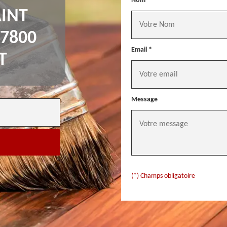
Nom *
INT
7800
Email *
T
Message
(*) Champs obligatoire