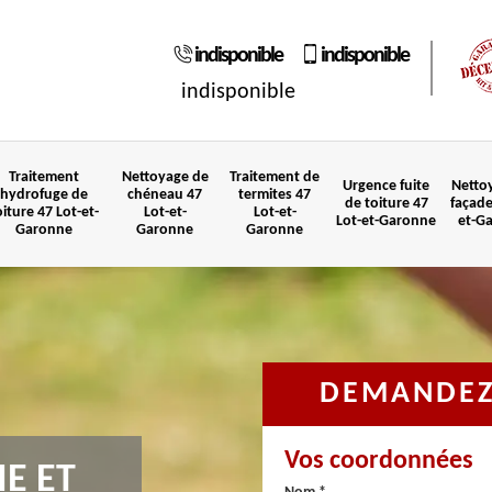
indisponible
indisponible
indisponible
Traitement
Nettoyage de
Traitement de
Urgence fuite
Netto
hydrofuge de
chéneau 47
termites 47
de toiture 47
façade
oiture 47 Lot-et-
Lot-et-
Lot-et-
Lot-et-Garonne
et-G
Garonne
Garonne
Garonne
DEMANDEZ 
Vos coordonnées
IE ET