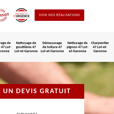
VOIR NOS RÉALISATIONS
yage de
Nettoyage de
Démoussage
Nettoyage de
Charpentier
 47 Lot-
gouttières 47
de toiture 47
pignon 47 Lot-
47 Lot-et-
aronne
Lot-et-Garonne
Lot-et-Garonne
et-Garonne
Garonne
UN DEVIS GRATUIT