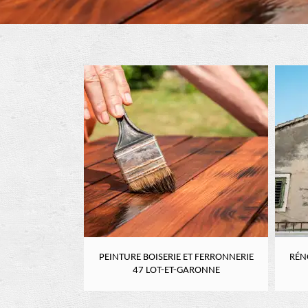
RE 47 LOT-ET-
PEINTURE BOISERIE ET FERRONNERIE
RÉN
NE
47 LOT-ET-GARONNE