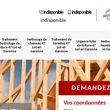
indisponible
indisponible
indisponible
Traitement
Nettoyage de
Traitement de
Urgence fuite
Netto
hydrofuge de
chéneau 47
termites 47
de toiture 47
façade
oiture 47 Lot-et-
Lot-et-
Lot-et-
Lot-et-Garonne
et-G
Garonne
Garonne
Garonne
DEMANDEZ 
Vos coordonnées