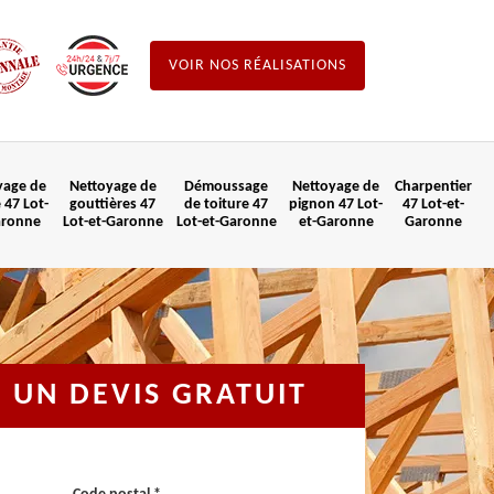
VOIR NOS RÉALISATIONS
yage de
Nettoyage de
Démoussage
Nettoyage de
Charpentier
 47 Lot-
gouttières 47
de toiture 47
pignon 47 Lot-
47 Lot-et-
aronne
Lot-et-Garonne
Lot-et-Garonne
et-Garonne
Garonne
UN DEVIS GRATUIT