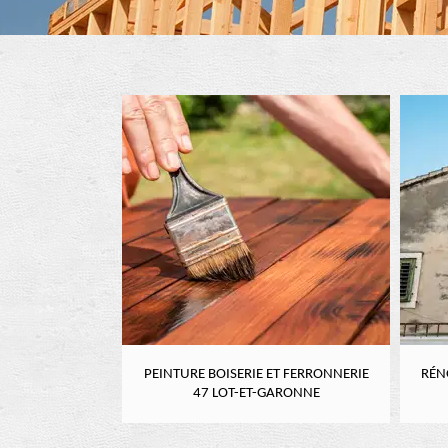
RE 47 LOT-ET-
PEINTURE BOISERIE ET FERRONNERIE
RÉN
NE
47 LOT-ET-GARONNE