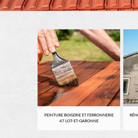
RE 47 LOT-ET-
PEINTURE BOISERIE ET FERRONNERIE
RÉN
NE
47 LOT-ET-GARONNE