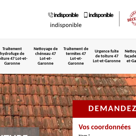
indisponible
indisponible
indisponible
Traitement
Nettoyage de
Traitement de
Urgence fuite
Netto
hydrofuge de
chéneau 47
termites 47
de toiture 47
façade
oiture 47 Lot-et-
Lot-et-
Lot-et-
Lot-et-Garonne
et-G
Garonne
Garonne
Garonne
DEMANDEZ 
Vos coordonnées