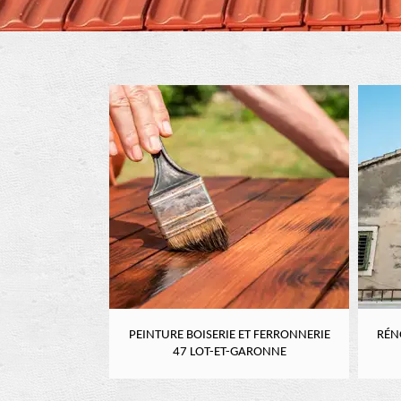
RE 47 LOT-ET-
PEINTURE BOISERIE ET FERRONNERIE
RÉN
NE
47 LOT-ET-GARONNE