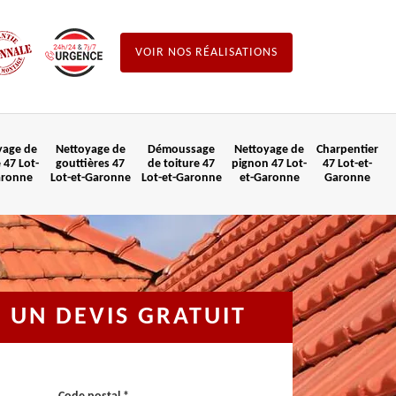
VOIR NOS RÉALISATIONS
yage de
Nettoyage de
Démoussage
Nettoyage de
Charpentier
 47 Lot-
gouttières 47
de toiture 47
pignon 47 Lot-
47 Lot-et-
aronne
Lot-et-Garonne
Lot-et-Garonne
et-Garonne
Garonne
UN DEVIS GRATUIT