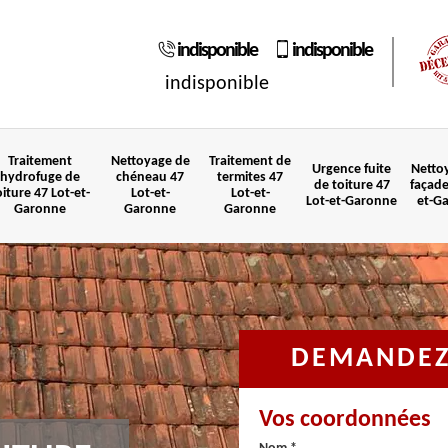
indisponible
indisponible
indisponible
Traitement
Nettoyage de
Traitement de
Urgence fuite
Netto
hydrofuge de
chéneau 47
termites 47
de toiture 47
façade
oiture 47 Lot-et-
Lot-et-
Lot-et-
Lot-et-Garonne
et-G
Garonne
Garonne
Garonne
DEMANDEZ 
Vos coordonnées