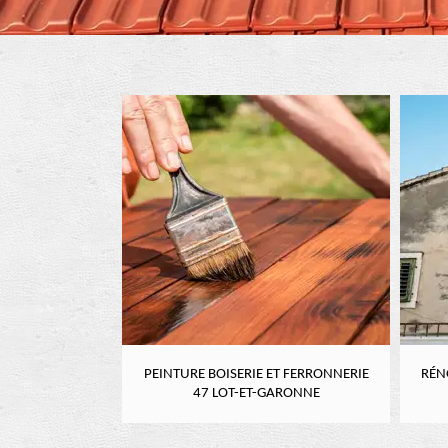
RE 47 LOT-ET-
PEINTURE BOISERIE ET FERRONNERIE
RÉN
NE
47 LOT-ET-GARONNE