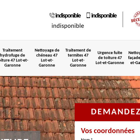
indisponible
indisponible
indisponible
Traitement
Nettoyage de
Traitement de
Urgence fuite
Netto
hydrofuge de
chéneau 47
termites 47
de toiture 47
façade
oiture 47 Lot-et-
Lot-et-
Lot-et-
Lot-et-Garonne
et-G
Garonne
Garonne
Garonne
DEMANDEZ 
Vos coordonnées