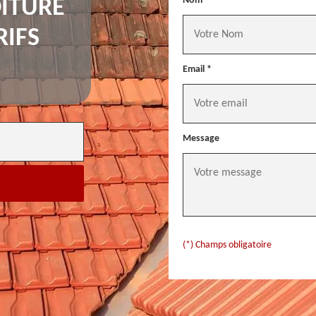
Nom *
ITURE
RIFS
Email *
Message
(*) Champs obligatoire