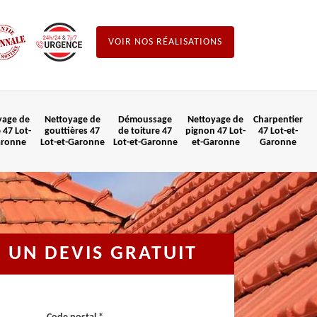
VOIR NOS RÉALISATIONS
yage de
Nettoyage de
Démoussage
Nettoyage de
Charpentier
 47 Lot-
gouttières 47
de toiture 47
pignon 47 Lot-
47 Lot-et-
aronne
Lot-et-Garonne
Lot-et-Garonne
et-Garonne
Garonne
UN DEVIS GRATUIT