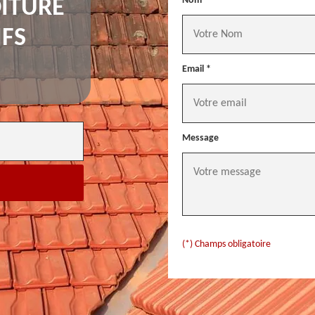
Nom *
ITURE
IFS
Email *
Message
(*) Champs obligatoire