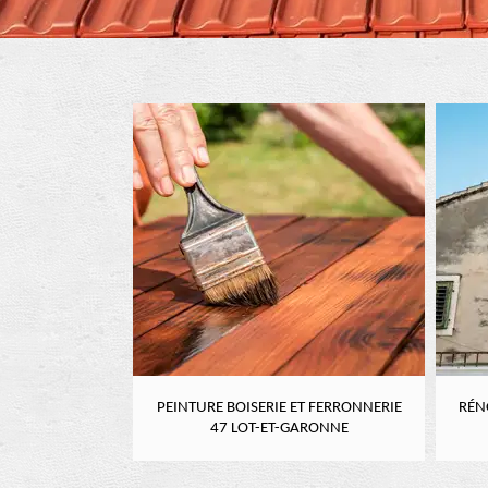
RE 47 LOT-ET-
PEINTURE BOISERIE ET FERRONNERIE
RÉN
NE
47 LOT-ET-GARONNE