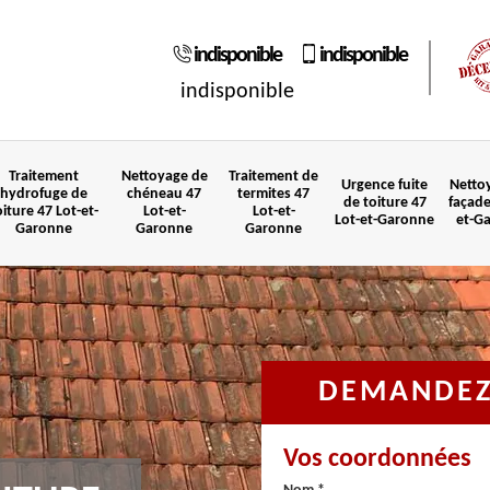
indisponible
indisponible
indisponible
Traitement
Nettoyage de
Traitement de
Urgence fuite
Netto
hydrofuge de
chéneau 47
termites 47
de toiture 47
façade
oiture 47 Lot-et-
Lot-et-
Lot-et-
Lot-et-Garonne
et-G
Garonne
Garonne
Garonne
DEMANDEZ 
Vos coordonnées