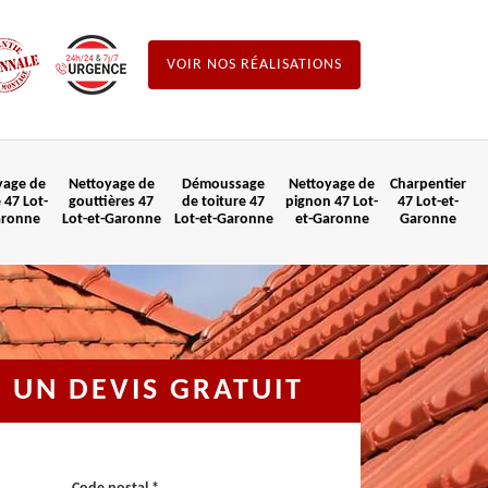
VOIR NOS RÉALISATIONS
yage de
Nettoyage de
Démoussage
Nettoyage de
Charpentier
 47 Lot-
gouttières 47
de toiture 47
pignon 47 Lot-
47 Lot-et-
aronne
Lot-et-Garonne
Lot-et-Garonne
et-Garonne
Garonne
UN DEVIS GRATUIT