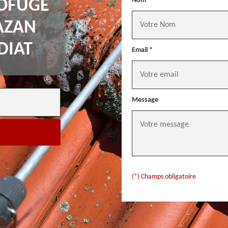
Nom *
OFUGE
AZAN
DIAT
Email *
Message
(*) Champs obligatoire