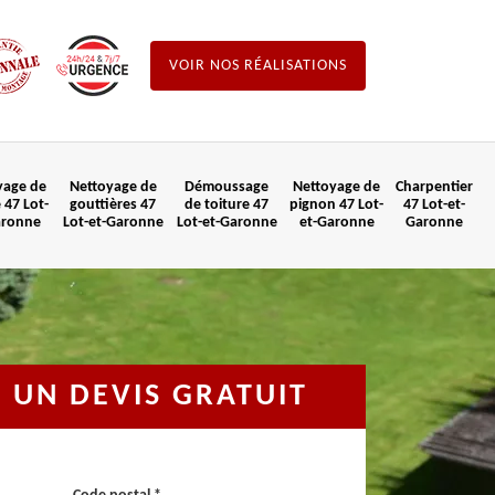
VOIR NOS RÉALISATIONS
yage de
Nettoyage de
Démoussage
Nettoyage de
Charpentier
 47 Lot-
gouttières 47
de toiture 47
pignon 47 Lot-
47 Lot-et-
aronne
Lot-et-Garonne
Lot-et-Garonne
et-Garonne
Garonne
UN DEVIS GRATUIT