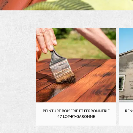
RE 47 LOT-ET-
PEINTURE BOISERIE ET FERRONNERIE
RÉN
NE
47 LOT-ET-GARONNE