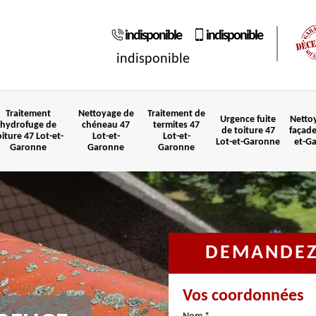
indisponible
indisponible
indisponible
Traitement
Nettoyage de
Traitement de
Urgence fuite
Netto
hydrofuge de
chéneau 47
termites 47
de toiture 47
façade
oiture 47 Lot-et-
Lot-et-
Lot-et-
Lot-et-Garonne
et-G
Garonne
Garonne
Garonne
DEMANDEZ 
Vos coordonnées