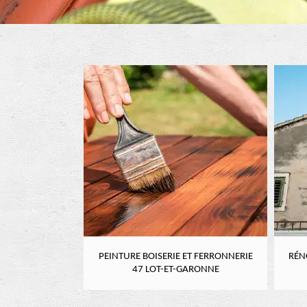
RE 47 LOT-ET-
PEINTURE BOISERIE ET FERRONNERIE
RÉN
NE
47 LOT-ET-GARONNE