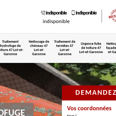
indisponible
indisponible
indisponible
Traitement
Nettoyage de
Traitement de
Urgence fuite
Netto
hydrofuge de
chéneau 47
termites 47
de toiture 47
façade
oiture 47 Lot-et-
Lot-et-
Lot-et-
Lot-et-Garonne
et-G
Garonne
Garonne
Garonne
DEMANDEZ 
Vos coordonnées
OFUGE