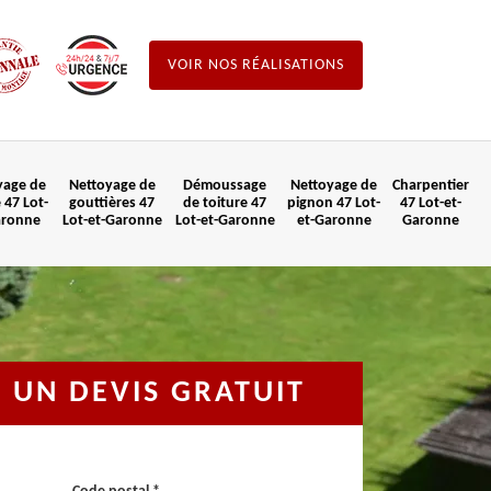
VOIR NOS RÉALISATIONS
yage de
Nettoyage de
Démoussage
Nettoyage de
Charpentier
 47 Lot-
gouttières 47
de toiture 47
pignon 47 Lot-
47 Lot-et-
aronne
Lot-et-Garonne
Lot-et-Garonne
et-Garonne
Garonne
UN DEVIS GRATUIT