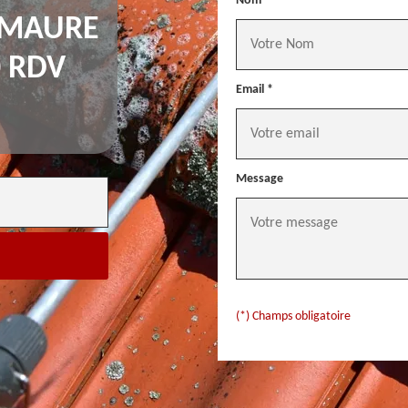
Nom *
 MAURE
0 RDV
Email *
Message
(*) Champs obligatoire