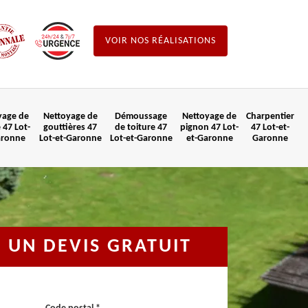
VOIR NOS RÉALISATIONS
yage de
Nettoyage de
Démoussage
Nettoyage de
Charpentier
 47 Lot-
gouttières 47
de toiture 47
pignon 47 Lot-
47 Lot-et-
aronne
Lot-et-Garonne
Lot-et-Garonne
et-Garonne
Garonne
UN DEVIS GRATUIT