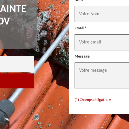
Nom *
SAINTE
DV
Email *
Message
(*) Champs obligatoire