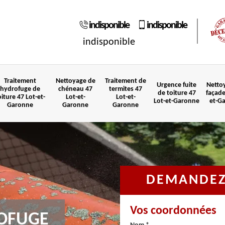
indisponible
indisponible
indisponible
Traitement
Nettoyage de
Traitement de
Urgence fuite
Netto
hydrofuge de
chéneau 47
termites 47
de toiture 47
façade
oiture 47 Lot-et-
Lot-et-
Lot-et-
Lot-et-Garonne
et-G
Garonne
Garonne
Garonne
DEMANDEZ 
Vos coordonnées
OFUGE