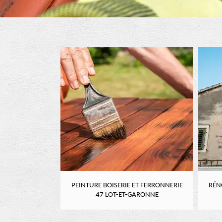
RE 47 LOT-ET-
PEINTURE BOISERIE ET FERRONNERIE
RÉN
NE
47 LOT-ET-GARONNE