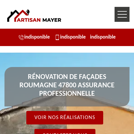
indisponible
indisponible
indisponible
RÉNOVATION DE FAÇADES
ROUMAGNE 47800 ASSURANCE
PROFESSIONNELLE
VOIR NOS RÉALISATIONS