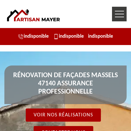
indisponible
indisponible
indisponible
RÉNOVATION DE FAÇADES MASSELS
47140 ASSURANCE
PROFESSIONNELLE
VOIR NOS RÉALISATIONS