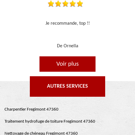
Travail sérieux
De Je cours je peins
Voir plus
AUTRES SERVICES
Charpentier Fregimont 47360
Traitement hydrofuge de toiture Fregimont 47360
Nettoyage de chéneau Fregimont 47360