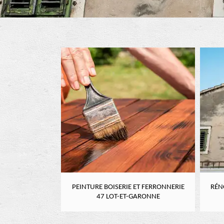
RE 47 LOT-ET-
PEINTURE BOISERIE ET FERRONNERIE
RÉN
NE
47 LOT-ET-GARONNE