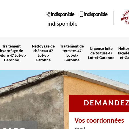
indisponible
indisponible
indisponible
Traitement
Nettoyage de
Traitement de
Urgence fuite
Netto
hydrofuge de
chéneau 47
termites 47
de toiture 47
façade
oiture 47 Lot-et-
Lot-et-
Lot-et-
Lot-et-Garonne
et-G
Garonne
Garonne
Garonne
DEMANDEZ 
Vos coordonnées