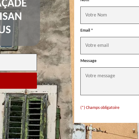
Nom *
AÇADE
ISAN
US
Email *
Message
(*) Champs obligatoire