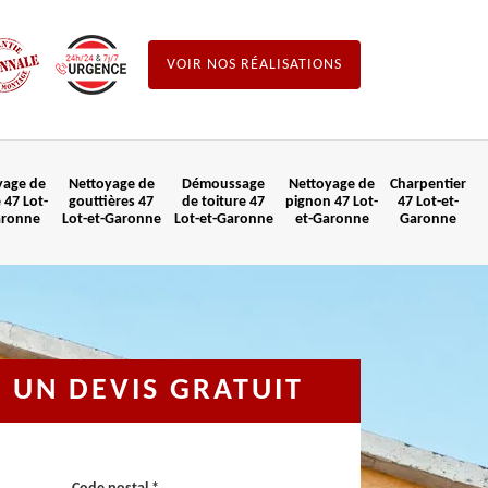
VOIR NOS RÉALISATIONS
yage de
Nettoyage de
Démoussage
Nettoyage de
Charpentier
 47 Lot-
gouttières 47
de toiture 47
pignon 47 Lot-
47 Lot-et-
aronne
Lot-et-Garonne
Lot-et-Garonne
et-Garonne
Garonne
UN DEVIS GRATUIT