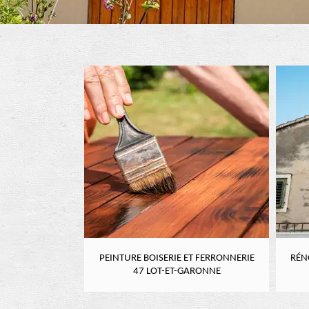
RE 47 LOT-ET-
PEINTURE BOISERIE ET FERRONNERIE
RÉN
NE
47 LOT-ET-GARONNE