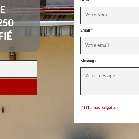
Nom *
E
250
Email *
FIÉ
Message
(*) Champs obligatoire