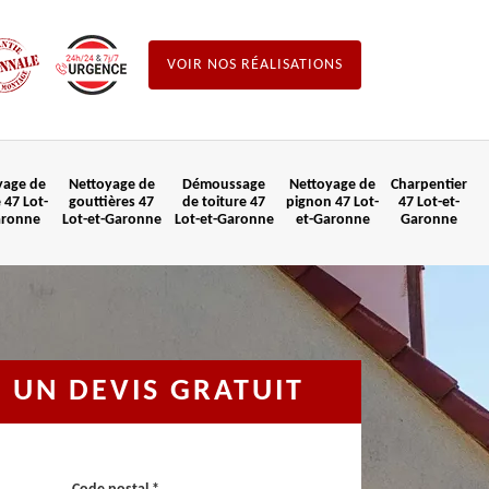
VOIR NOS RÉALISATIONS
yage de
Nettoyage de
Démoussage
Nettoyage de
Charpentier
 47 Lot-
gouttières 47
de toiture 47
pignon 47 Lot-
47 Lot-et-
aronne
Lot-et-Garonne
Lot-et-Garonne
et-Garonne
Garonne
UN DEVIS GRATUIT