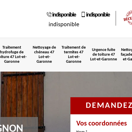
indisponible
indisponible
indisponible
Traitement
Nettoyage de
Traitement de
Urgence fuite
Netto
hydrofuge de
chéneau 47
termites 47
de toiture 47
façade
oiture 47 Lot-et-
Lot-et-
Lot-et-
Lot-et-Garonne
et-G
Garonne
Garonne
Garonne
DEMANDEZ 
Vos coordonnées
IGNON