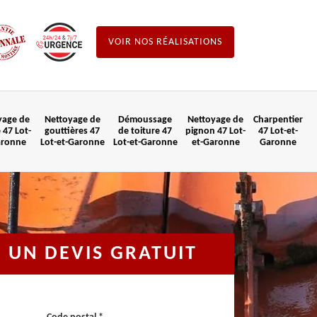
VOIR NOS RÉALISATIONS
yage de
Nettoyage de
Démoussage
Nettoyage de
Charpentier
 47 Lot-
gouttières 47
de toiture 47
pignon 47 Lot-
47 Lot-et-
aronne
Lot-et-Garonne
Lot-et-Garonne
et-Garonne
Garonne
UN DEVIS GRATUIT