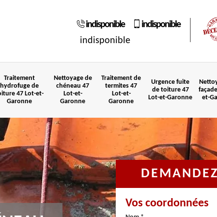
indisponible
indisponible
indisponible
Traitement
Nettoyage de
Traitement de
Urgence fuite
Netto
hydrofuge de
chéneau 47
termites 47
de toiture 47
façade
oiture 47 Lot-et-
Lot-et-
Lot-et-
Lot-et-Garonne
et-G
Garonne
Garonne
Garonne
DEMANDEZ 
Vos coordonnées