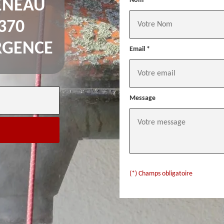
Nom *
ÉNEAU
370
RGENCE
Email *
Message
(*) Champs obligatoire