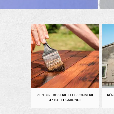
RE 47 LOT-ET-
PEINTURE BOISERIE ET FERRONNERIE
RÉN
NE
47 LOT-ET-GARONNE