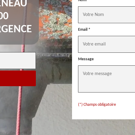
Nom *
ÉNEAU
00
RGENCE
Email *
Message
(*) Champs obligatoire