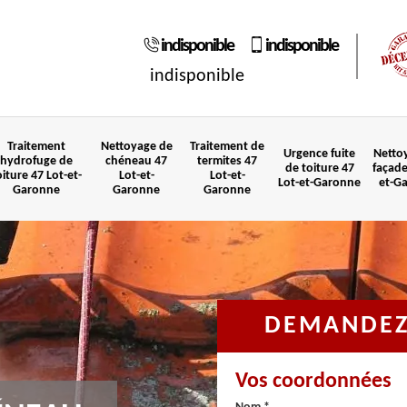
indisponible
indisponible
indisponible
Traitement
Nettoyage de
Traitement de
Urgence fuite
Netto
hydrofuge de
chéneau 47
termites 47
de toiture 47
façade
oiture 47 Lot-et-
Lot-et-
Lot-et-
Lot-et-Garonne
et-G
Garonne
Garonne
Garonne
DEMANDEZ 
Vos coordonnées