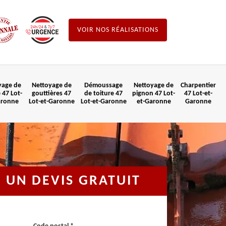
VOIR NOS RÉALISATIONS
yage de
Nettoyage de
Démoussage
Nettoyage de
Charpentier
 47 Lot-
gouttières 47
de toiture 47
pignon 47 Lot-
47 Lot-et-
aronne
Lot-et-Garonne
Lot-et-Garonne
et-Garonne
Garonne
UN DEVIS GRATUIT