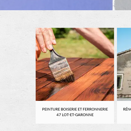
RE 47 LOT-ET-
PEINTURE BOISERIE ET FERRONNERIE
RÉN
NE
47 LOT-ET-GARONNE