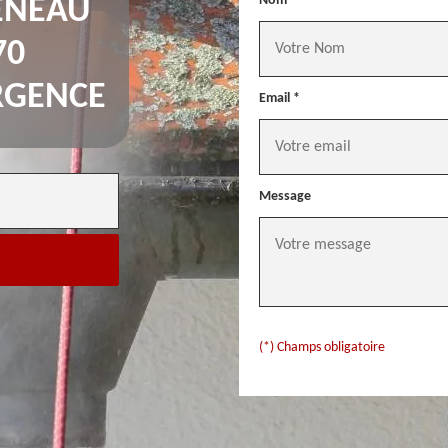
Nom *
ÉNEAU
70
RGENCE
Email *
Message
(*) Champs obligatoire