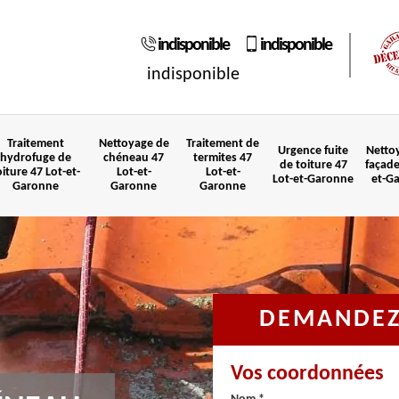
indisponible
indisponible
indisponible
Traitement
Nettoyage de
Traitement de
Urgence fuite
Netto
hydrofuge de
chéneau 47
termites 47
de toiture 47
façade
oiture 47 Lot-et-
Lot-et-
Lot-et-
Lot-et-Garonne
et-G
Garonne
Garonne
Garonne
DEMANDEZ 
Vos coordonnées