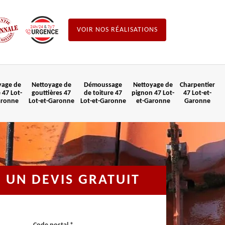
VOIR NOS RÉALISATIONS
yage de
Nettoyage de
Démoussage
Nettoyage de
Charpentier
 47 Lot-
gouttières 47
de toiture 47
pignon 47 Lot-
47 Lot-et-
aronne
Lot-et-Garonne
Lot-et-Garonne
et-Garonne
Garonne
UN DEVIS GRATUIT