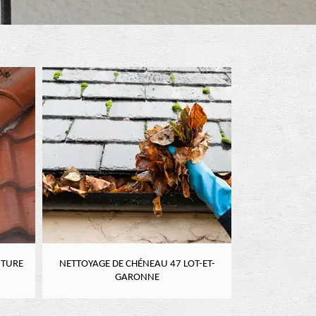
U 47 LOT-ET-
TRAITEMENT DE TERMITES 47 LOT-ET-
URGE
E
GARONNE