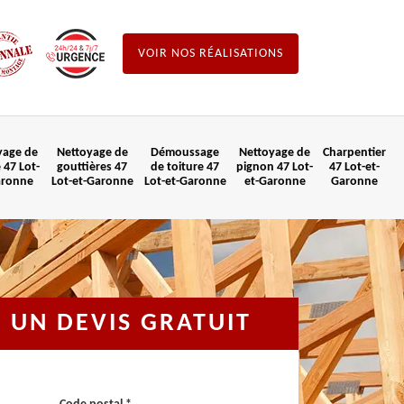
VOIR NOS RÉALISATIONS
yage de
Nettoyage de
Démoussage
Nettoyage de
Charpentier
 47 Lot-
gouttières 47
de toiture 47
pignon 47 Lot-
47 Lot-et-
aronne
Lot-et-Garonne
Lot-et-Garonne
et-Garonne
Garonne
UN DEVIS GRATUIT