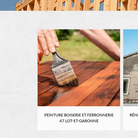
RE 47 LOT-ET-
PEINTURE BOISERIE ET FERRONNERIE
RÉN
NE
47 LOT-ET-GARONNE