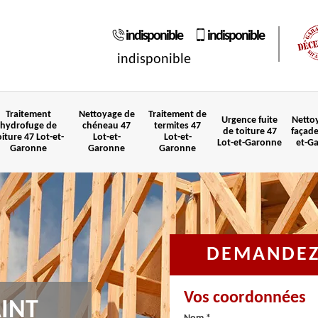
indisponible
indisponible
indisponible
Traitement
Nettoyage de
Traitement de
Urgence fuite
Netto
hydrofuge de
chéneau 47
termites 47
de toiture 47
façade
oiture 47 Lot-et-
Lot-et-
Lot-et-
Lot-et-Garonne
et-G
Garonne
Garonne
Garonne
DEMANDEZ 
Vos coordonnées
INT