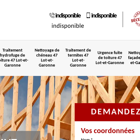
indisponible
indisponible
indisponible
Traitement
Nettoyage de
Traitement de
Urgence fuite
Netto
hydrofuge de
chéneau 47
termites 47
de toiture 47
façade
oiture 47 Lot-et-
Lot-et-
Lot-et-
Lot-et-Garonne
et-G
Garonne
Garonne
Garonne
DEMANDEZ 
Vos coordonnées