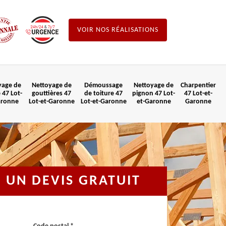
VOIR NOS RÉALISATIONS
yage de
Nettoyage de
Démoussage
Nettoyage de
Charpentier
 47 Lot-
gouttières 47
de toiture 47
pignon 47 Lot-
47 Lot-et-
aronne
Lot-et-Garonne
Lot-et-Garonne
et-Garonne
Garonne
UN DEVIS GRATUIT