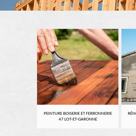
RE 47 LOT-ET-
PEINTURE BOISERIE ET FERRONNERIE
RÉN
NE
47 LOT-ET-GARONNE