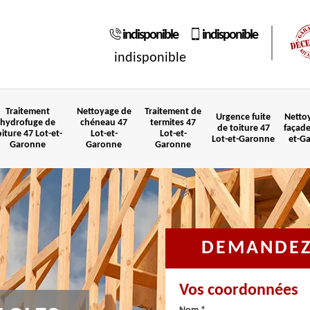
indisponible
indisponible
indisponible
Traitement
Nettoyage de
Traitement de
Urgence fuite
Netto
hydrofuge de
chéneau 47
termites 47
de toiture 47
façade
oiture 47 Lot-et-
Lot-et-
Lot-et-
Lot-et-Garonne
et-G
Garonne
Garonne
Garonne
DEMANDEZ 
Vos coordonnées