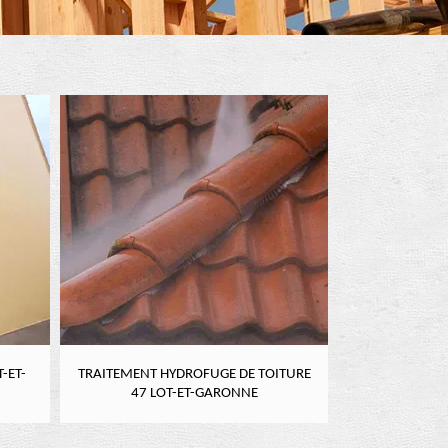
-ET-
TRAITEMENT HYDROFUGE DE TOITURE
NETTOYAGE DE
47 LOT-ET-GARONNE