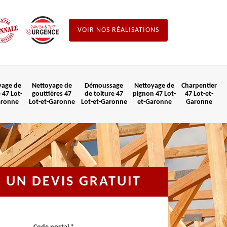
VOIR NOS RÉALISATIONS
yage de
Nettoyage de
Démoussage
Nettoyage de
Charpentier
 47 Lot-
gouttières 47
de toiture 47
pignon 47 Lot-
47 Lot-et-
aronne
Lot-et-Garonne
Lot-et-Garonne
et-Garonne
Garonne
UN DEVIS GRATUIT