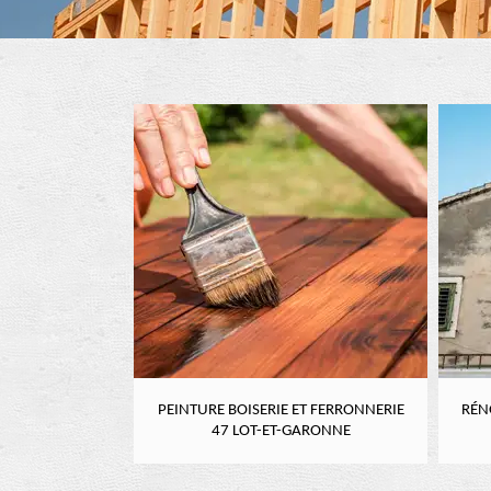
RE 47 LOT-ET-
PEINTURE BOISERIE ET FERRONNERIE
RÉN
NE
47 LOT-ET-GARONNE