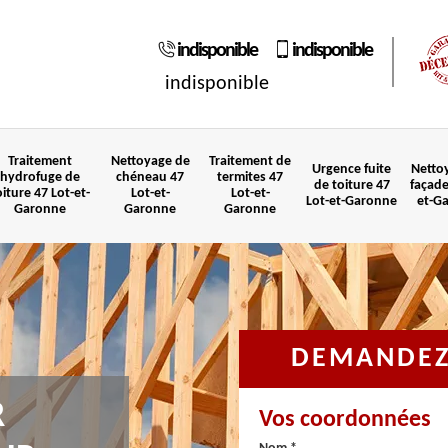
indisponible
indisponible
indisponible
Traitement
Nettoyage de
Traitement de
Urgence fuite
Netto
hydrofuge de
chéneau 47
termites 47
de toiture 47
façade
oiture 47 Lot-et-
Lot-et-
Lot-et-
Lot-et-Garonne
et-G
Garonne
Garonne
Garonne
DEMANDEZ 
R
Vos coordonnées