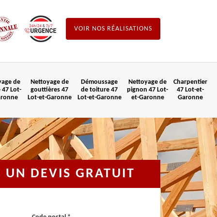
VOIR NOS RÉALISATIONS
yage de
Nettoyage de
Démoussage
Nettoyage de
Charpentier
 47 Lot-
gouttières 47
de toiture 47
pignon 47 Lot-
47 Lot-et-
aronne
Lot-et-Garonne
Lot-et-Garonne
et-Garonne
Garonne
UN DEVIS GRATUIT