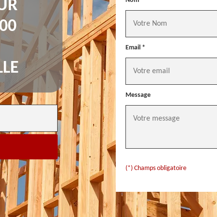
Nom *
UR
00
Email *
LLE
Message
(*) Champs obligatoire