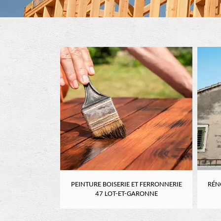
RE 47 LOT-ET-
PEINTURE BOISERIE ET FERRONNERIE
RÉN
NE
47 LOT-ET-GARONNE