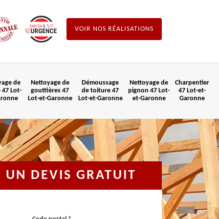
VOIR NOS RÉALISATIONS
yage de
Nettoyage de
Démoussage
Nettoyage de
Charpentier
 47 Lot-
gouttières 47
de toiture 47
pignon 47 Lot-
47 Lot-et-
aronne
Lot-et-Garonne
Lot-et-Garonne
et-Garonne
Garonne
UN DEVIS GRATUIT