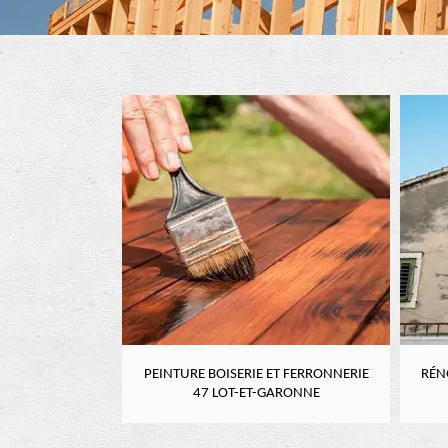
RE 47 LOT-ET-
PEINTURE BOISERIE ET FERRONNERIE
RÉN
NE
47 LOT-ET-GARONNE