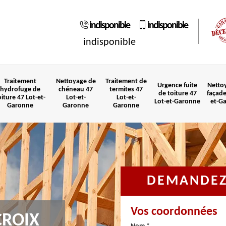
indisponible
indisponible
indisponible
Traitement
Nettoyage de
Traitement de
Urgence fuite
Netto
hydrofuge de
chéneau 47
termites 47
de toiture 47
façade
oiture 47 Lot-et-
Lot-et-
Lot-et-
Lot-et-Garonne
et-G
Garonne
Garonne
Garonne
DEMANDEZ 
Vos coordonnées
CROIX