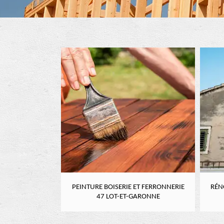
RE 47 LOT-ET-
PEINTURE BOISERIE ET FERRONNERIE
RÉN
NE
47 LOT-ET-GARONNE