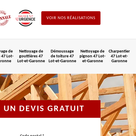
VOIR NOS RÉALISATIONS
yage de
Nettoyage de
Démoussage
Nettoyage de
Charpentier
 47 Lot-
gouttières 47
de toiture 47
pignon 47 Lot-
47 Lot-et-
aronne
Lot-et-Garonne
Lot-et-Garonne
et-Garonne
Garonne
UN DEVIS GRATUIT