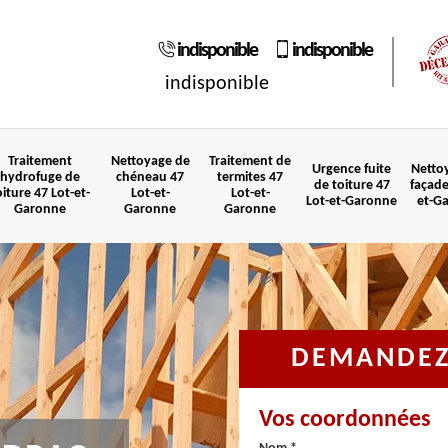
indisponible
indisponible
indisponible
Traitement
Nettoyage de
Traitement de
Urgence fuite
Netto
hydrofuge de
chéneau 47
termites 47
de toiture 47
façade
oiture 47 Lot-et-
Lot-et-
Lot-et-
Lot-et-Garonne
et-G
Garonne
Garonne
Garonne
DEMANDEZ 
Vos coordonnées