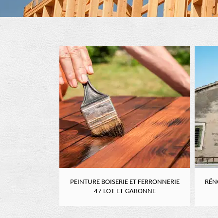
RE 47 LOT-ET-
PEINTURE BOISERIE ET FERRONNERIE
RÉN
NE
47 LOT-ET-GARONNE