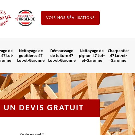
VOIR NOS RÉALISATIONS
yage de
Nettoyage de
Démoussage
Nettoyage de
Charpentier
 47 Lot-
gouttières 47
de toiture 47
pignon 47 Lot-
47 Lot-et-
aronne
Lot-et-Garonne
Lot-et-Garonne
et-Garonne
Garonne
UN DEVIS GRATUIT