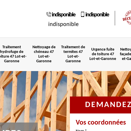
indisponible
indisponible
indisponible
Traitement
Nettoyage de
Traitement de
Urgence fuite
Netto
hydrofuge de
chéneau 47
termites 47
de toiture 47
façade
oiture 47 Lot-et-
Lot-et-
Lot-et-
Lot-et-Garonne
et-G
Garonne
Garonne
Garonne
DEMANDEZ 
Vos coordonnées