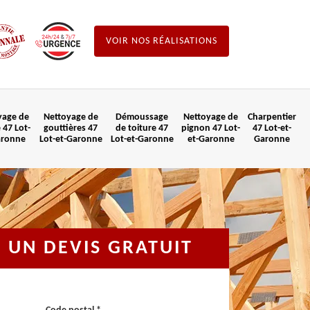
VOIR NOS RÉALISATIONS
yage de
Nettoyage de
Démoussage
Nettoyage de
Charpentier
 47 Lot-
gouttières 47
de toiture 47
pignon 47 Lot-
47 Lot-et-
aronne
Lot-et-Garonne
Lot-et-Garonne
et-Garonne
Garonne
UN DEVIS GRATUIT