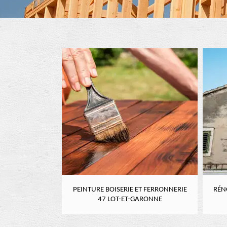
RE 47 LOT-ET-
PEINTURE BOISERIE ET FERRONNERIE
RÉN
NE
47 LOT-ET-GARONNE