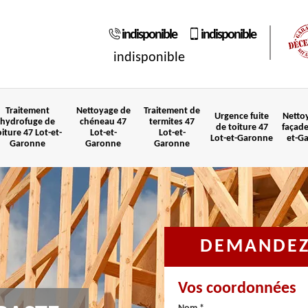
indisponible
indisponible
indisponible
Traitement
Nettoyage de
Traitement de
Urgence fuite
Netto
hydrofuge de
chéneau 47
termites 47
de toiture 47
façade
oiture 47 Lot-et-
Lot-et-
Lot-et-
Lot-et-Garonne
et-G
Garonne
Garonne
Garonne
DEMANDEZ 
Vos coordonnées